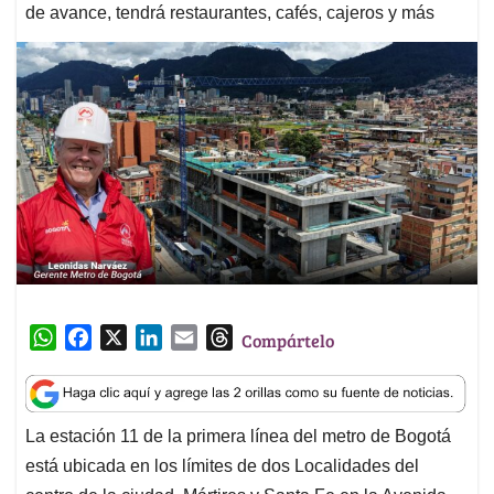
de avance, tendrá restaurantes, cafés, cajeros y más
W
F
X
L
E
T
Compártelo
h
a
i
m
h
a
c
n
a
r
t
e
k
i
e
La estación 11 de la primera línea del metro de Bogotá
s
b
e
l
a
está ubicada en los límites de dos Localidades del
A
o
d
d