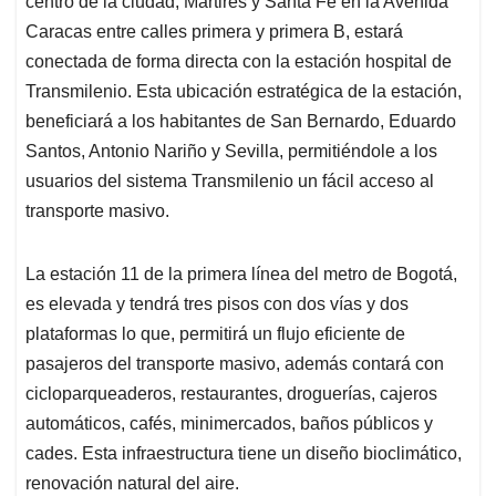
p
o
I
s
centro de la ciudad, Mártires y Santa Fe en la Avenida
p
k
n
Caracas entre calles primera y primera B, estará
conectada de forma directa con la estación hospital de
Transmilenio. Esta ubicación estratégica de la estación,
beneficiará a los habitantes de San Bernardo, Eduardo
Santos, Antonio Nariño y Sevilla, permitiéndole a los
usuarios del sistema Transmilenio un fácil acceso al
transporte masivo.
La estación 11 de la primera línea del metro de Bogotá,
es elevada y tendrá tres pisos con dos vías y dos
plataformas lo que, permitirá un flujo eficiente de
pasajeros del transporte masivo, además contará con
cicloparqueaderos, restaurantes, droguerías, cajeros
automáticos, cafés, minimercados, baños públicos y
cades. Esta infraestructura tiene un diseño bioclimático,
renovación natural del aire.