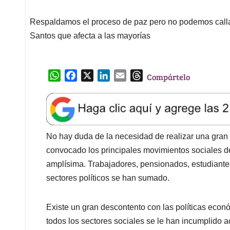
Respaldamos el proceso de paz pero no podemos calla
Santos que afecta a las mayorías
W
F
X
L
E
T
Compártelo
h
a
i
m
h
a
c
n
a
r
t
e
k
i
e
s
b
e
l
a
A
o
d
d
No hay duda de la necesidad de realizar una gran
p
o
I
s
convocado los principales movimientos sociales de
p
k
n
amplísima. Trabajadores, pensionados, estudiante
sectores políticos se han sumado.
Existe un gran descontento con las políticas eco
todos los sectores sociales se le han incumplido 