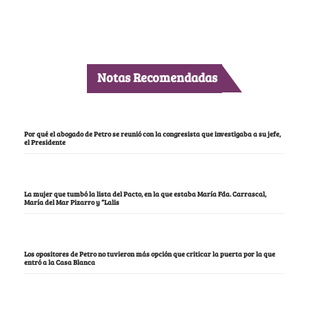
Notas Recomendadas
Por qué el abogado de Petro se reunió con la congresista que investigaba a su jefe,
el Presidente
La mujer que tumbó la lista del Pacto, en la que estaba María Fda. Carrascal,
María del Mar Pizarro y “Lalis
Los opositores de Petro no tuvieron más opción que criticar la puerta por la que
entró a la Casa Blanca