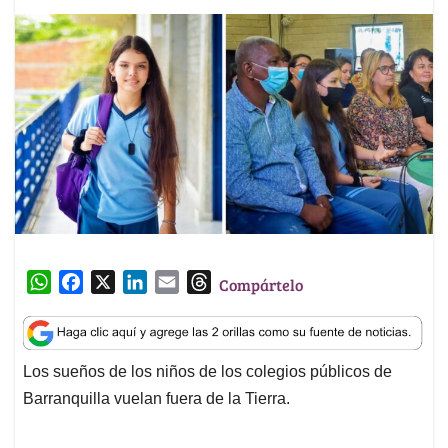
W
F
X
L
E
T
Compártelo
h
a
i
m
h
a
c
n
a
r
t
e
k
i
e
Los sueños de los niños de los colegios públicos de
s
b
e
l
a
Barranquilla vuelan fuera de la Tierra.
A
o
d
d
p
o
I
s