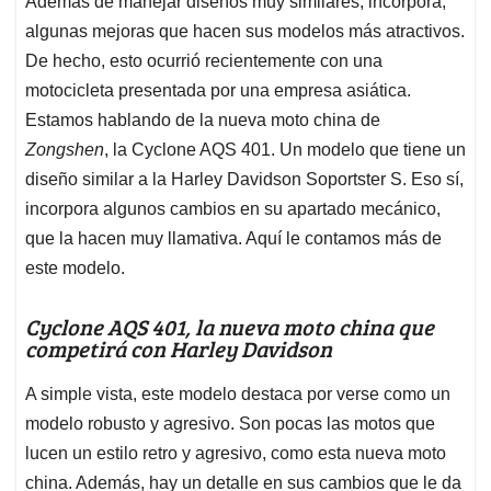
p
o
I
s
Además de manejar diseños muy similares, incorpora,
p
k
n
algunas mejoras que hacen sus modelos más atractivos.
De hecho, esto ocurrió recientemente con una
motocicleta presentada por una empresa asiática.
Estamos hablando de la nueva moto china de
Zongshen
, la Cyclone AQS 401. Un modelo que tiene un
diseño similar a la Harley Davidson Soportster S. Eso sí,
incorpora algunos cambios en su apartado mecánico,
que la hacen muy llamativa. Aquí le contamos más de
este modelo.
Cyclone AQS 401, la nueva moto china que
competirá con Harley Davidson
A simple vista, este modelo destaca por verse como un
modelo robusto y agresivo. Son pocas las motos que
lucen un estilo retro y agresivo, como esta nueva moto
china. Además, hay un detalle en sus cambios que le da