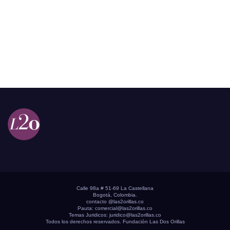
Calle 98a # 51-69 La Castellana
Bogotá, Colombia.
contacto @las2orillas.co
Pauta:
comercial@las2orillas.co
Temas Juridicos:
juridico@las2orillas.co
Todos los derechos reservados. Fundación Las Dos Orillas