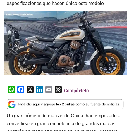
especificaciones que hacen único este modelo
W
F
X
L
E
T
Compártelo
h
a
i
m
h
a
c
n
a
r
t
e
k
i
e
Un gran número de marcas de China, han empezado a
s
b
e
l
a
convertirse en gran competencia de grandes marcas.
A
o
d
d