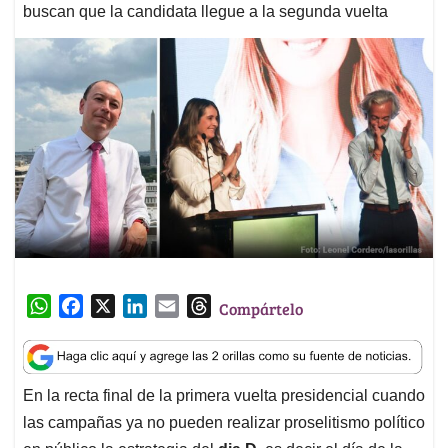
buscan que la candidata llegue a la segunda vuelta
W
F
X
L
E
T
Compártelo
h
a
i
m
h
a
c
n
a
r
t
e
k
i
e
En la recta final de la primera vuelta presidencial cuando
s
b
e
l
a
las campañas ya no pueden realizar proselitismo político
A
o
d
d