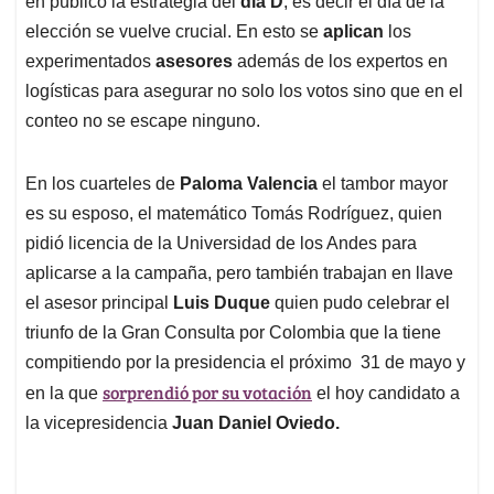
p
o
I
s
en público la estrategia del
dia D
, es decir el día de la
p
k
n
elección se vuelve crucial. En esto se
aplican
los
experimentados
asesores
además de los expertos en
logísticas para asegurar no solo los votos sino que en el
conteo no se escape ninguno.
En los cuarteles de
Paloma Valencia
el tambor mayor
es su esposo, el matemático Tomás Rodríguez, quien
pidió licencia de la Universidad de los Andes para
aplicarse a la campaña, pero también trabajan en llave
el asesor principal
Luis Duque
quien pudo celebrar el
triunfo de la Gran Consulta por Colombia que la tiene
compitiendo por la presidencia el próximo 31 de mayo y
sorprendió por su votación
en la que
el hoy candidato a
la vicepresidencia
Juan Daniel Oviedo.