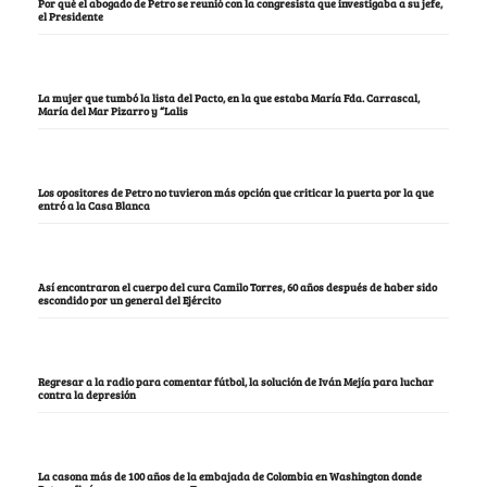
Por qué el abogado de Petro se reunió con la congresista que investigaba a su jefe,
el Presidente
La mujer que tumbó la lista del Pacto, en la que estaba María Fda. Carrascal,
María del Mar Pizarro y “Lalis
Los opositores de Petro no tuvieron más opción que criticar la puerta por la que
entró a la Casa Blanca
Así encontraron el cuerpo del cura Camilo Torres, 60 años después de haber sido
escondido por un general del Ejército
Regresar a la radio para comentar fútbol, la solución de Iván Mejía para luchar
contra la depresión
La casona más de 100 años de la embajada de Colombia en Washington donde