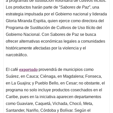
p
o
I
s
a programas de sustitución voluntaria de cultivos ilícitos.
p
k
n
Los productos harán parte de “
Sabores de Paz
”, una
estrategia impulsada por el Gobierno nacional y liderada
Gloria Miranda Espitia, quien ejerce como directora del
Programa de Sustitución de Cultivos de Uso Ilícito del
Gobierno Nacional. Con Sabores de Paz se busca
ofrecer alternativas económicas legales a comunidades
históricamente afectadas por la violencia y el
narcotráfico.
exportado
El café
provendrá de municipios como
Suárez, en Cauca; Ciénaga, en Magdalena; Fonseca,
en La Guajira; y Pueblo Bello, en Cesar; no obstante, el
programa no solo incluye productos cosechados en el
Caribe, pues en la iniciativa aparecen departamentos
como Guaviare, Caquetá, Vichada, Chocó, Meta,
Santander, Nariño, Córdoba y Bolívar. Según el