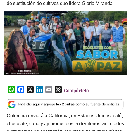
de sustitución de cultivos que lidera Gloria Miranda
W
F
X
L
E
T
Compártelo
h
a
i
m
h
a
c
n
a
r
t
e
k
i
e
Colombia enviará a California, en Estados Unidos, café,
s
b
e
l
a
chocolate, caña y ají producidos en territorios vinculados
A
o
d
d