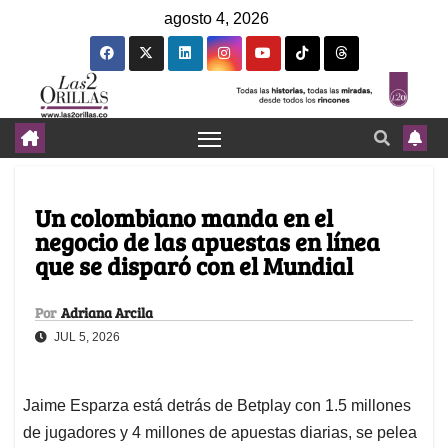
agosto 4, 2026
Un colombiano manda en el
negocio de las apuestas en línea
que se disparó con el Mundial
Por
Adriana Arcila
JUL 5, 2026
Jaime Esparza está detrás de Betplay con 1.5 millones
de jugadores y 4 millones de apuestas diarias, se pelea