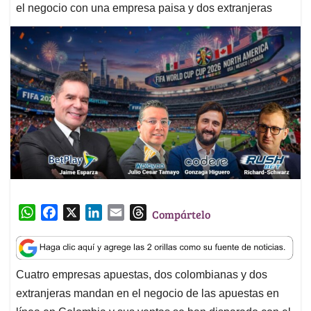
el negocio con una empresa paisa y dos extranjeras
W
F
X
L
E
T
Compártelo
h
a
i
m
h
a
c
n
a
r
t
e
k
i
e
Cuatro empresas apuestas, dos colombianas y dos
s
b
e
l
a
extranjeras mandan en el negocio de las apuestas en
A
o
d
d