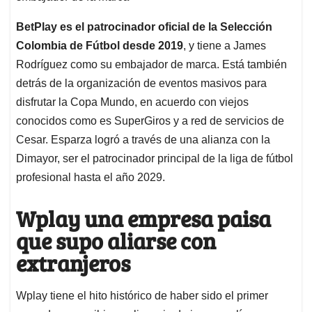
BetPlay es el patrocinador oficial de la Selección
Colombia de Fútbol desde 2019
, y tiene a James
Rodríguez como su embajador de marca. Está también
detrás de la organización de eventos masivos para
disfrutar la Copa Mundo, en acuerdo con viejos
conocidos como es SuperGiros y a red de servicios de
Cesar. Esparza logró a través de una alianza con la
Dimayor, ser el patrocinador principal de la liga de fútbol
profesional hasta el año 2029.
Wplay una empresa paisa
que supo aliarse con
extranjeros
Wplay tiene el hito histórico de haber sido el primer