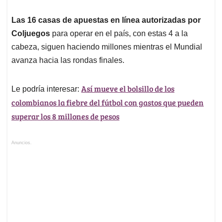
Las 16 casas de apuestas en línea autorizadas por
Coljuegos
para operar en el país, con estas 4 a la
cabeza, siguen haciendo millones mientras el Mundial
avanza hacia las rondas finales.
Así mueve el bolsillo de los
Le podría interesar:
colombianos la fiebre del fútbol con gastos que pueden
superar los 8 millones de pesos
Anuncios.