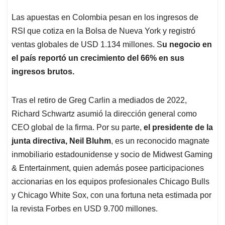
Las apuestas en Colombia pesan en los ingresos de
RSI que cotiza en la Bolsa de Nueva York y registró
ventas globales de USD 1.134 millones. S
u negocio en
el país reportó un crecimiento del 66% en sus
ingresos brutos.
Tras el retiro de Greg Carlin a mediados de 2022,
Richard Schwartz asumió la dirección general como
CEO global de la firma. Por su parte,
el presidente de la
junta directiva, Neil Bluhm
, es un reconocido magnate
inmobiliario estadounidense y socio de Midwest Gaming
& Entertainment, quien además posee participaciones
accionarias en los equipos profesionales Chicago Bulls
y Chicago White Sox, con una fortuna neta estimada por
la revista Forbes en USD 9.700 millones.