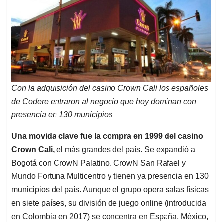
Con la adquisición del casino Crown Cali los españoles
de Codere entraron al negocio que hoy dominan con
presencia en 130 municipios
Una movida clave fue la compra en 1999 del casino
Crown Cali,
el más grandes del país. Se expandió a
Bogotá con CrowN Palatino, CrowN San Rafael y
Mundo Fortuna Multicentro y tienen ya presencia en 130
municipios del país. Aunque el grupo opera salas físicas
en siete países, su división de juego online (introducida
en Colombia en 2017) se concentra en España, México,