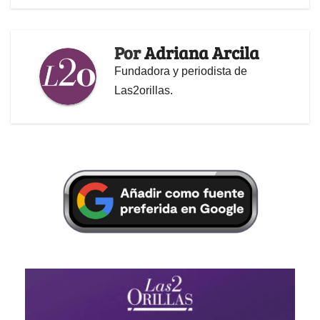
Por
Adriana Arcila
Fundadora y periodista de
Las2orillas.