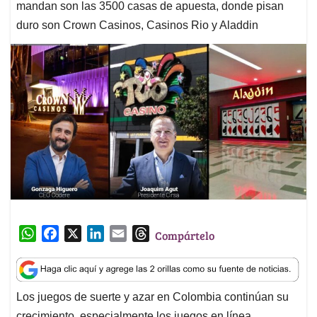
mandan son las 3500 casas de apuesta, donde pisan
duro son Crown Casinos, Casinos Rio y Aladdin
W
F
X
L
E
T
Compártelo
h
a
i
m
h
a
c
n
a
r
t
e
k
i
e
Los juegos de suerte y azar en Colombia continúan su
s
b
e
l
a
crecimiento, especialmente los juegos en línea