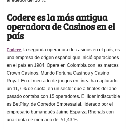
alrededor del 10 %.
Codere es la más antigua
operadora de Casinos en el
país
Codere
, la segunda operadora de casinos en el país, es
una empresa de origen español que inició operaciones
en el país en 1984. Opera en Colombia con las marcas
Crown Casinos, Mundo Fortuna Casinos y Casino
Royal. En el mercado de juegos en línea ha capturado
un 11,7 % de cuota, en un sector que a finales del año
pasado contaba con 15 operadores. El líder indiscutible
es BetPlay, de Corredor Empresarial, liderado por el
empresario bumangués Jaime Esparza Rhenals con
una cuota de mercado del 51,43 %.