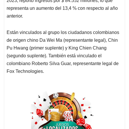
2023, reportó ingresos por $ 84.552 millones, lo que
representa un aumento del 13,4 % con respecto al año
anterior.
Están vinculados al grupo los ciudadanos colombianos
de origen chino Da Wei Ma (representante legal), Chin
Pu Hwang (primer suplente) y King Chien Chang
(segundo suplente). También está vinculado el
colombiano Roberto Silva Guar, representante legal de
Fox Technologies.