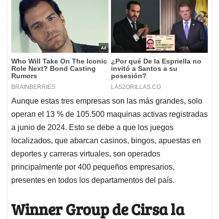
Aunque estas tres empresas son las más grandes, solo
operan el 13 % de 105.500 maquinas activas registradas
a junio de 2024. Esto se debe a que los juegos
localizados, que abarcan casinos, bingos, apuestas en
deportes y carreras virtuales, son operados
principalmente por 400 pequeños empresarios,
presentes en todos los departamentos del país.
Winner Group de Cirsa la