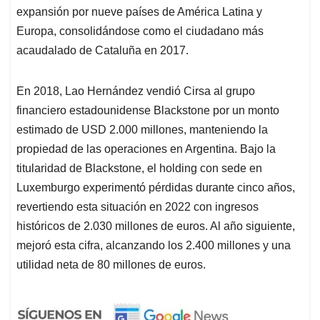
expansión por nueve países de América Latina y
Europa, consolidándose como el ciudadano más
acaudalado de Cataluña en 2017.
En 2018, Lao Hernández vendió Cirsa al grupo
financiero estadounidense Blackstone por un monto
estimado de USD 2.000 millones, manteniendo la
propiedad de las operaciones en Argentina. Bajo la
titularidad de Blackstone, el holding con sede en
Luxemburgo experimentó pérdidas durante cinco años,
revertiendo esta situación en 2022 con ingresos
históricos de 2.030 millones de euros. Al año siguiente,
mejoró esta cifra, alcanzando los 2.400 millones y una
utilidad neta de 80 millones de euros.