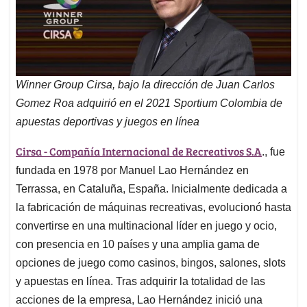
Winner Group Cirsa, bajo la dirección de Juan Carlos
Gomez Roa adquirió en el 2021 Sportium Colombia de
apuestas deportivas y juegos en línea
Cirsa - Compañía Internacional de Recreativos S.A
., fue
fundada en 1978 por Manuel Lao Hernández en
Terrassa, en Cataluña, España. Inicialmente dedicada a
la fabricación de máquinas recreativas, evolucionó hasta
convertirse en una multinacional líder en juego y ocio,
con presencia en 10 países y una amplia gama de
opciones de juego como casinos, bingos, salones, slots
y apuestas en línea. Tras adquirir la totalidad de las
acciones de la empresa, Lao Hernández inició una