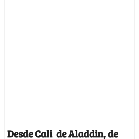
Desde Cali de Aladdin, de