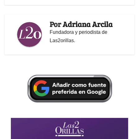
Por
Adriana Arcila
Fundadora y periodista de
Las2orillas.