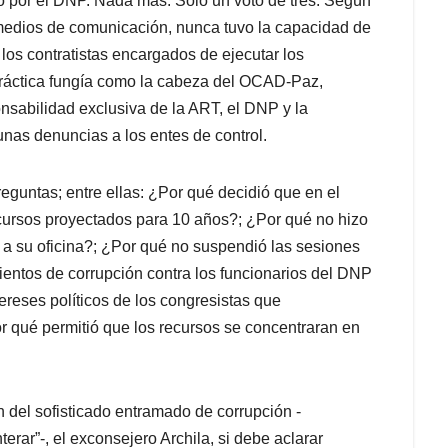
o por el DNP. Nada más. Solo un voto de tres. Según
 medios de comunicación, nunca tuvo la capacidad de
 los contratistas encargados de ejecutar los
 práctica fungía como la cabeza del OCAD-Paz,
nsabilidad exclusiva de la ART, el DNP y la
unas denuncias a los entes de control.
eguntas; entre ellas: ¿Por qué decidió que en el
cursos proyectados para 10 años?; ¿Por qué no hizo
 a su oficina?; ¿Por qué no suspendió las sesiones
ntos de corrupción contra los funcionarios del DNP
tereses políticos de los congresistas que
 qué permitió que los recursos se concentraran en
n del sofisticado entramado de corrupción -
rar”-, el exconsejero Archila, si debe aclarar