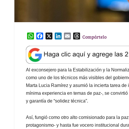
W
F
X
L
E
T
Compártelo
h
a
i
m
h
a
c
n
a
r
t
e
k
i
e
s
b
e
l
a
A
o
d
d
Al exconsejero para la Estabilización y la Normali
p
o
I
s
como uno de los técnicos más visibles del gobier
p
k
n
Marta Lucia Ramírez y asumió la incierta tarea de 
mínima experiencia en temas de paz-, se convirti
y garantía de “solidez técnica”.
Así, fungió como otro alto comisionado para la paz
protagonismo- y hasta fue vocero institucional dur