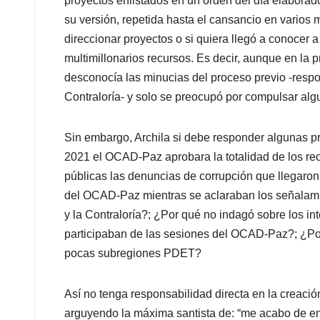
proyectos enlistados en un orden del día elaborad
su versión, repetida hasta el cansancio en varios
direccionar proyectos o si quiera llegó a conocer a
multimillonarios recursos. Es decir, aunque en la
desconocía las minucias del proceso previo -respo
Contraloría- y solo se preocupó por compulsar alg
Sin embargo, Archila si debe responder algunas pr
2021 el OCAD-Paz aprobara la totalidad de los re
públicas las denuncias de corrupción que llegaron
del OCAD-Paz mientras se aclaraban los señalamie
y la Contraloría?; ¿Por qué no indagó sobre los in
participaban de las sesiones del OCAD-Paz?; ¿Por
pocas subregiones PDET?
Así no tenga responsabilidad directa en la creació
arguyendo la máxima santista de: “me acabo de ente