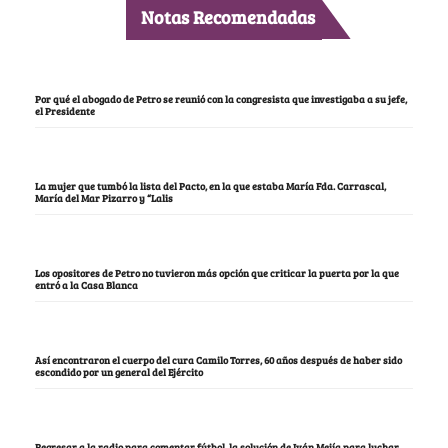
Notas Recomendadas
Por qué el abogado de Petro se reunió con la congresista que investigaba a su jefe,
el Presidente
La mujer que tumbó la lista del Pacto, en la que estaba María Fda. Carrascal,
María del Mar Pizarro y “Lalis
Los opositores de Petro no tuvieron más opción que criticar la puerta por la que
entró a la Casa Blanca
Así encontraron el cuerpo del cura Camilo Torres, 60 años después de haber sido
escondido por un general del Ejército
Regresar a la radio para comentar fútbol, la solución de Iván Mejía para luchar