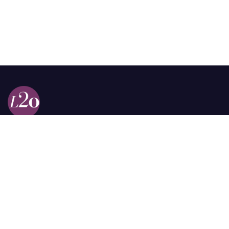
Calle 98a # 51-69 La Castellana
Bogotá, Colombia.
contacto @las2orillas.co
Pauta:
comercial@las2orillas.co
Temas Juridicos:
juridico@las2orillas.co
Todos los derechos reservados. Fundación Las Dos Orillas
¿Quiénes somos?
Política de Privacidad