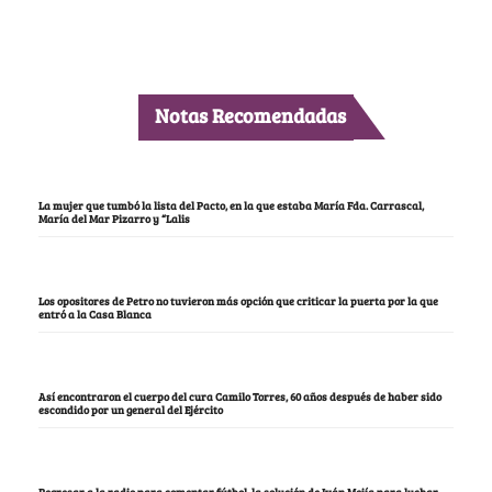
Notas Recomendadas
La mujer que tumbó la lista del Pacto, en la que estaba María Fda. Carrascal,
María del Mar Pizarro y “Lalis
Los opositores de Petro no tuvieron más opción que criticar la puerta por la que
entró a la Casa Blanca
Así encontraron el cuerpo del cura Camilo Torres, 60 años después de haber sido
escondido por un general del Ejército