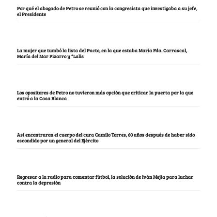
Por qué el abogado de Petro se reunió con la congresista que investigaba a su jefe,
el Presidente
La mujer que tumbó la lista del Pacto, en la que estaba María Fda. Carrascal,
María del Mar Pizarro y “Lalis
Los opositores de Petro no tuvieron más opción que criticar la puerta por la que
entró a la Casa Blanca
Así encontraron el cuerpo del cura Camilo Torres, 60 años después de haber sido
escondido por un general del Ejército
Regresar a la radio para comentar fútbol, la solución de Iván Mejía para luchar
contra la depresión