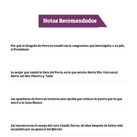
Notas Recomendadas
Por qué el abogado de Petro se reunió con la congresista que investigaba a su jefe,
el Presidente
La mujer que tumbó la lista del Pacto, en la que estaba María Fda. Carrascal,
María del Mar Pizarro y “Lalis
Los opositores de Petro no tuvieron más opción que criticar la puerta por la que
entró a la Casa Blanca
Así encontraron el cuerpo del cura Camilo Torres, 60 años después de haber sido
escondido por un general del Ejército