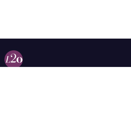
Calle 98a # 51-69 La Castellana
Bogotá, Colombia.
contacto @las2orillas.co
Pauta:
comercial@las2orillas.co
Temas Juridicos:
juridico@las2orillas.co
Todos los derechos reservados. Fundación Las Dos Orillas
¿Quiénes somos?
Política de Privacidad