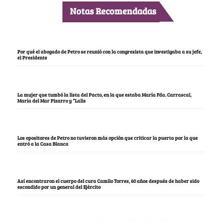
Notas Recomendadas
Por qué el abogado de Petro se reunió con la congresista que investigaba a su jefe,
el Presidente
La mujer que tumbó la lista del Pacto, en la que estaba María Fda. Carrascal,
María del Mar Pizarro y “Lalis
Los opositores de Petro no tuvieron más opción que criticar la puerta por la que
entró a la Casa Blanca
Así encontraron el cuerpo del cura Camilo Torres, 60 años después de haber sido
escondido por un general del Ejército