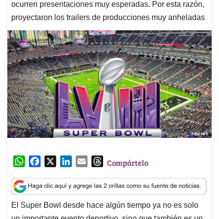
ocurren presentaciones muy esperadas. Por esta razón,
proyectaron los trailers de producciones muy anheladas
W
F
X
L
E
T
Compártelo
h
a
i
m
h
a
c
n
a
r
t
e
k
i
e
El Super Bowl desde hace algún tiempo ya no es solo
s
b
e
l
a
un importante evento deportivo, sino que también es un