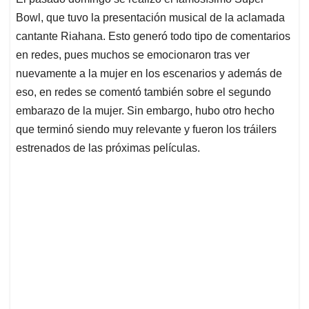
s
b
e
l
a
Bowl, que tuvo la presentación musical de la aclamada
A
o
d
d
p
o
I
s
cantante Riahana. Esto generó todo tipo de comentarios
p
k
n
en redes, pues muchos se emocionaron tras ver
nuevamente a la mujer en los escenarios y además de
eso, en redes se comentó también sobre el segundo
embarazo de la mujer. Sin embargo, hubo otro hecho
que terminó siendo muy relevante y fueron los tráilers
estrenados de las próximas películas.