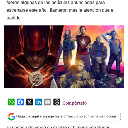
fueron algunas de las películas anunciadas para
estrenarse este año, llamaron más la atención que el
partido
W
F
X
L
E
T
Compártelo
h
a
i
m
h
a
c
n
a
r
t
e
k
i
e
El pasado domingo se realizó el famosísimo Super