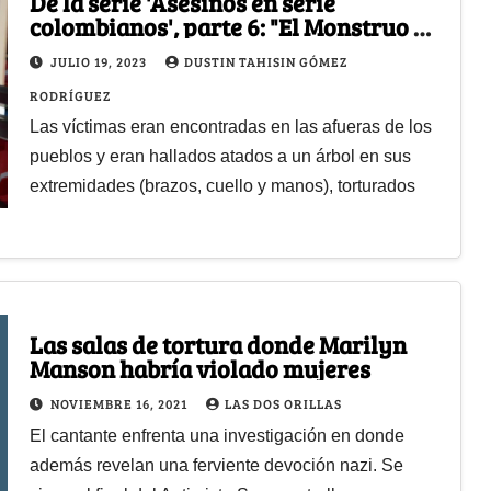
De la serie 'Asesinos en serie
colombianos', parte 6: "El Monstruo de
Tenerife"
JULIO 19, 2023
DUSTIN TAHISIN GÓMEZ
RODRÍGUEZ
Las víctimas eran encontradas en las afueras de los
pueblos y eran hallados atados a un árbol en sus
extremidades (brazos, cuello y manos), torturados
Las salas de tortura donde Marilyn
Manson habría violado mujeres
NOVIEMBRE 16, 2021
LAS DOS ORILLAS
El cantante enfrenta una investigación en donde
además revelan una ferviente devoción nazi. Se