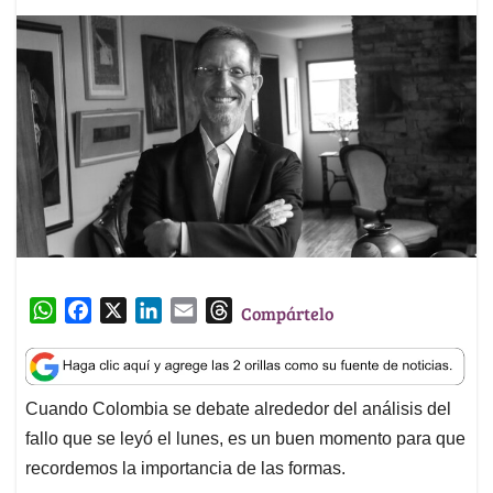
W
F
X
L
E
T
Compártelo
h
a
i
m
h
a
c
n
a
r
t
e
k
i
e
Cuando Colombia se debate alrededor del análisis del
s
b
e
l
a
fallo que se leyó el lunes, es un buen momento para que
A
o
d
d
p
o
I
s
recordemos la importancia de las formas.