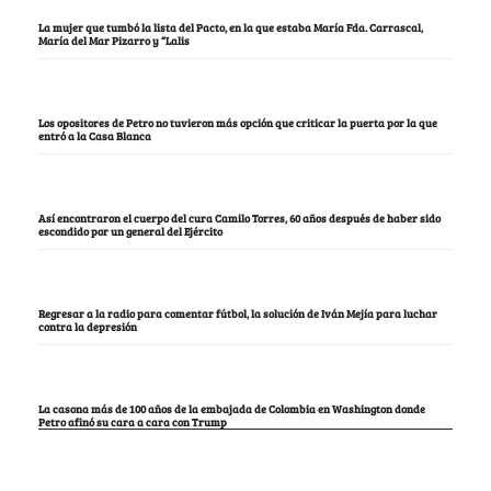
La mujer que tumbó la lista del Pacto, en la que estaba María Fda. Carrascal,
María del Mar Pizarro y “Lalis
Los opositores de Petro no tuvieron más opción que criticar la puerta por la que
entró a la Casa Blanca
Así encontraron el cuerpo del cura Camilo Torres, 60 años después de haber sido
escondido por un general del Ejército
Regresar a la radio para comentar fútbol, la solución de Iván Mejía para luchar
contra la depresión
La casona más de 100 años de la embajada de Colombia en Washington donde
Petro afinó su cara a cara con Trump