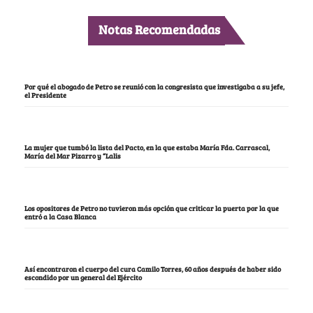
Notas Recomendadas
Por qué el abogado de Petro se reunió con la congresista que investigaba a su jefe,
el Presidente
La mujer que tumbó la lista del Pacto, en la que estaba María Fda. Carrascal,
María del Mar Pizarro y “Lalis
Los opositores de Petro no tuvieron más opción que criticar la puerta por la que
entró a la Casa Blanca
Así encontraron el cuerpo del cura Camilo Torres, 60 años después de haber sido
escondido por un general del Ejército