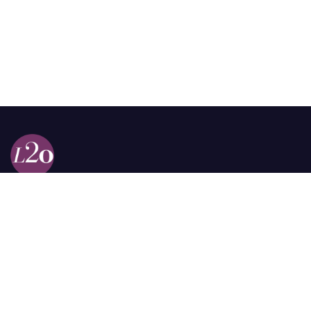
Calle 98a # 51-69 La Castellana
Bogotá, Colombia.
contacto @las2orillas.co
Pauta:
comercial@las2orillas.co
Temas Juridicos:
juridico@las2orillas.co
Todos los derechos reservados. Fundación Las Dos Orillas