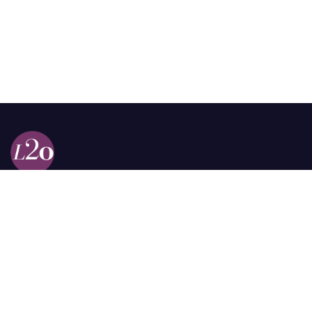
Calle 98a # 51-69 La Castellana
Bogotá, Colombia.
contacto @las2orillas.co
Pauta:
comercial@las2orillas.co
Temas Juridicos:
juridico@las2orillas.co
Todos los derechos reservados. Fundación Las Dos Orillas
¿Quiénes somos?
Política de Privacidad