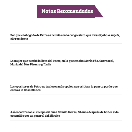
Notas Recomendadas
Por qué el abogado de Petro se reunió con la congresista que investigaba a su jefe,
el Presidente
La mujer que tumbó la lista del Pacto, en la que estaba María Fda. Carrascal,
María del Mar Pizarro y “Lalis
Los opositores de Petro no tuvieron más opción que criticar la puerta por la que
entró a la Casa Blanca
Así encontraron el cuerpo del cura Camilo Torres, 60 años después de haber sido
escondido por un general del Ejército