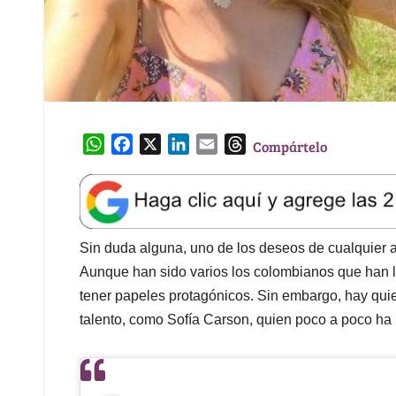
W
F
X
L
E
T
Compártelo
h
a
i
m
h
a
c
n
a
r
t
e
k
i
e
s
b
e
l
a
A
o
d
d
Sin duda alguna, uno de los deseos de cualquier act
p
o
I
s
Aunque han sido varios los colombianos que han l
p
k
n
tener papeles protagónicos. Sin embargo, hay quie
talento, como Sofía Carson, quien poco a poco h