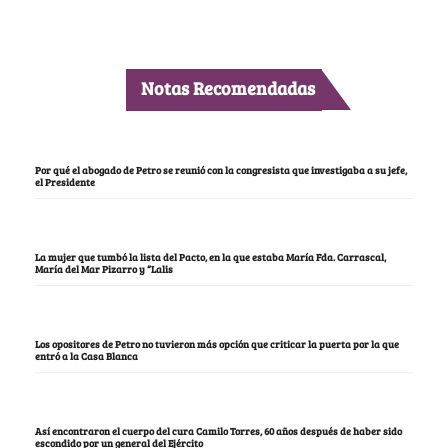
Notas Recomendadas
Por qué el abogado de Petro se reunió con la congresista que investigaba a su jefe,
el Presidente
La mujer que tumbó la lista del Pacto, en la que estaba María Fda. Carrascal,
María del Mar Pizarro y “Lalis
Los opositores de Petro no tuvieron más opción que criticar la puerta por la que
entró a la Casa Blanca
Así encontraron el cuerpo del cura Camilo Torres, 60 años después de haber sido
escondido por un general del Ejército