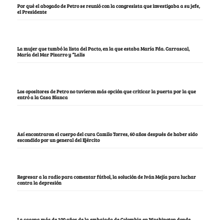
Por qué el abogado de Petro se reunió con la congresista que investigaba a su jefe,
el Presidente
La mujer que tumbó la lista del Pacto, en la que estaba María Fda. Carrascal,
María del Mar Pizarro y “Lalis
Los opositores de Petro no tuvieron más opción que criticar la puerta por la que
entró a la Casa Blanca
Así encontraron el cuerpo del cura Camilo Torres, 60 años después de haber sido
escondido por un general del Ejército
Regresar a la radio para comentar fútbol, la solución de Iván Mejía para luchar
contra la depresión
La casona más de 100 años de la embajada de Colombia en Washington donde