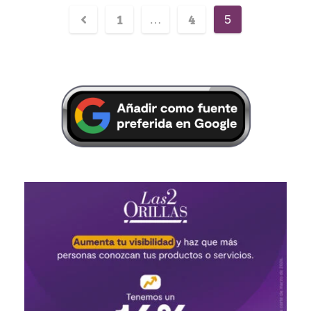
1
4
…
5