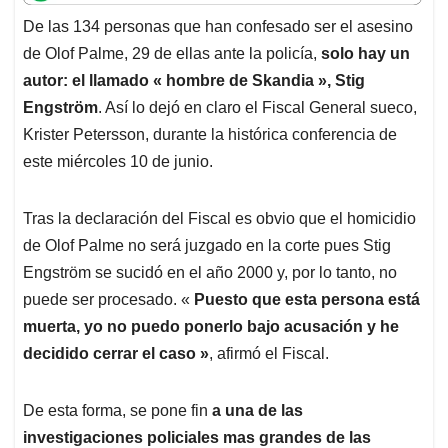
t
e
k
i
e
De las 134 personas que han confesado ser el asesino
s
b
e
l
a
de Olof Palme, 29 de ellas ante la policía,
solo hay un
A
o
d
d
p
o
I
s
autor: el llamado « hombre de Skandia », Stig
p
k
n
Engström
. Así lo dejó en claro el Fiscal General sueco,
Krister Petersson, durante la histórica conferencia de
este miércoles 10 de junio.
Tras la declaración del Fiscal es obvio que el homicidio
de Olof Palme no será juzgado en la corte pues Stig
Engström se sucidó en el año 2000 y, por lo tanto, no
puede ser procesado. «
Puesto que esta persona está
muerta, yo no puedo ponerlo bajo acusación y he
decidido cerrar el caso »
, afirmó el Fiscal.
De esta forma, se pone fin
a una de las
investigaciones policiales mas grandes de las