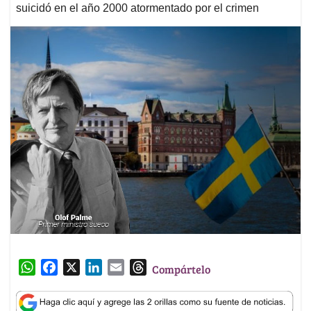
suicidó en el año 2000 atormentado por el crimen
W
F
X
L
E
T
Compártelo
h
a
i
m
h
a
c
n
a
r