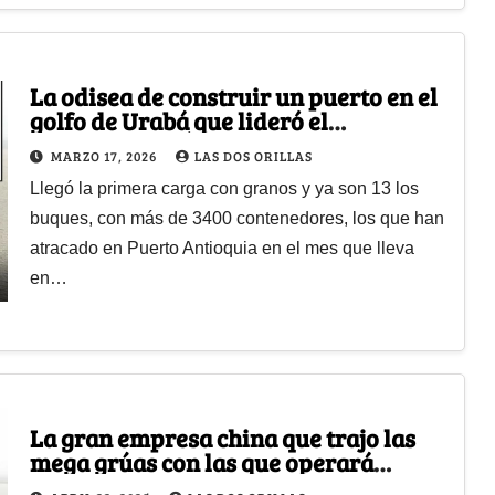
La odisea de construir un puerto en el
golfo de Urabá que lideró el
vallecaucano Óscar Isaza empezó a
MARZO 17, 2026
LAS DOS ORILLAS
dar frutos
Llegó la primera carga con granos y ya son 13 los
buques, con más de 3400 contenedores, los que han
atracado en Puerto Antioquia en el mes que lleva
en…
La gran empresa china que trajo las
mega grúas con las que operará
Puerto Antioquia