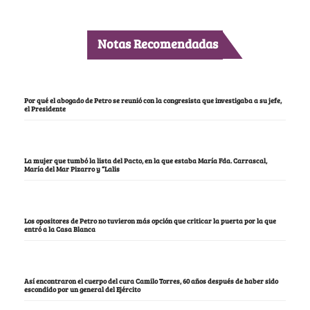
Notas Recomendadas
Por qué el abogado de Petro se reunió con la congresista que investigaba a su jefe,
el Presidente
La mujer que tumbó la lista del Pacto, en la que estaba María Fda. Carrascal,
María del Mar Pizarro y “Lalis
Los opositores de Petro no tuvieron más opción que criticar la puerta por la que
entró a la Casa Blanca
Así encontraron el cuerpo del cura Camilo Torres, 60 años después de haber sido
escondido por un general del Ejército