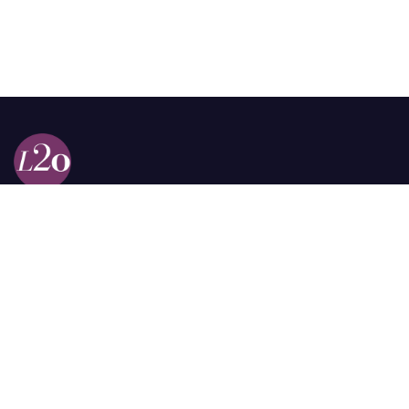
Calle 98a # 51-69 La Castellana
Bogotá, Colombia.
contacto @las2orillas.co
Pauta:
comercial@las2orillas.co
Temas Juridicos:
juridico@las2orillas.co
Todos los derechos reservados. Fundación Las Dos Orillas
¿Quiénes somos?
Política de Privacidad