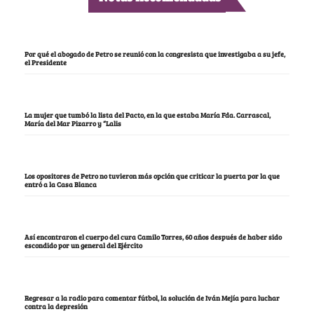
Por qué el abogado de Petro se reunió con la congresista que investigaba a su jefe,
el Presidente
La mujer que tumbó la lista del Pacto, en la que estaba María Fda. Carrascal,
María del Mar Pizarro y “Lalis
Los opositores de Petro no tuvieron más opción que criticar la puerta por la que
entró a la Casa Blanca
Así encontraron el cuerpo del cura Camilo Torres, 60 años después de haber sido
escondido por un general del Ejército
Regresar a la radio para comentar fútbol, la solución de Iván Mejía para luchar
contra la depresión