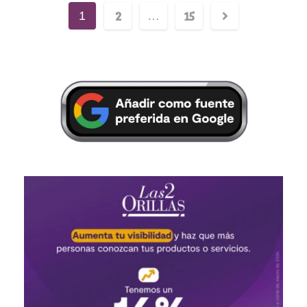
2
15
1
…