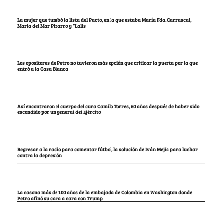
La mujer que tumbó la lista del Pacto, en la que estaba María Fda. Carrascal,
María del Mar Pizarro y “Lalis
Los opositores de Petro no tuvieron más opción que criticar la puerta por la que
entró a la Casa Blanca
Así encontraron el cuerpo del cura Camilo Torres, 60 años después de haber sido
escondido por un general del Ejército
Regresar a la radio para comentar fútbol, la solución de Iván Mejía para luchar
contra la depresión
La casona más de 100 años de la embajada de Colombia en Washington donde
Petro afinó su cara a cara con Trump