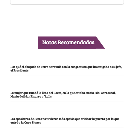
Notas Recomendadas
Por qué el abogado de Petro se reunió con la congresista que investigaba a su jefe,
el Presidente
La mujer que tumbó la lista del Pacto, en la que estaba María Fda. Carrascal,
María del Mar Pizarro y “Lalis
Los opositores de Petro no tuvieron más opción que criticar la puerta por la que
entró a la Casa Blanca