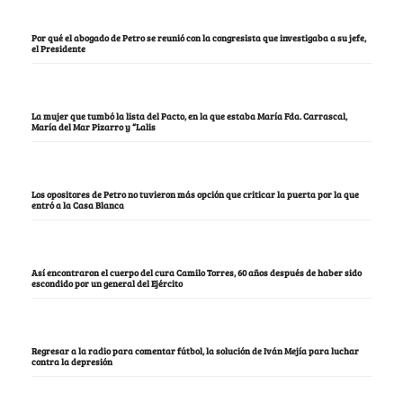
Por qué el abogado de Petro se reunió con la congresista que investigaba a su jefe,
el Presidente
La mujer que tumbó la lista del Pacto, en la que estaba María Fda. Carrascal,
María del Mar Pizarro y “Lalis
Los opositores de Petro no tuvieron más opción que criticar la puerta por la que
entró a la Casa Blanca
Así encontraron el cuerpo del cura Camilo Torres, 60 años después de haber sido
escondido por un general del Ejército
Regresar a la radio para comentar fútbol, la solución de Iván Mejía para luchar
contra la depresión