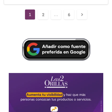
2
6
1
…