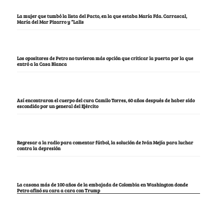
La mujer que tumbó la lista del Pacto, en la que estaba María Fda. Carrascal,
María del Mar Pizarro y “Lalis
Los opositores de Petro no tuvieron más opción que criticar la puerta por la que
entró a la Casa Blanca
Así encontraron el cuerpo del cura Camilo Torres, 60 años después de haber sido
escondido por un general del Ejército
Regresar a la radio para comentar fútbol, la solución de Iván Mejía para luchar
contra la depresión
La casona más de 100 años de la embajada de Colombia en Washington donde
Petro afinó su cara a cara con Trump