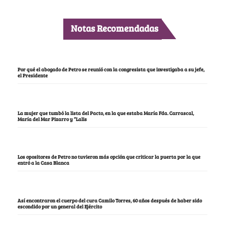
Notas Recomendadas
Por qué el abogado de Petro se reunió con la congresista que investigaba a su jefe,
el Presidente
La mujer que tumbó la lista del Pacto, en la que estaba María Fda. Carrascal,
María del Mar Pizarro y “Lalis
Los opositores de Petro no tuvieron más opción que criticar la puerta por la que
entró a la Casa Blanca
Así encontraron el cuerpo del cura Camilo Torres, 60 años después de haber sido
escondido por un general del Ejército