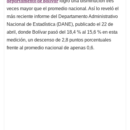
p
o
I
s
departamento de Bolívar
logró una disminución tres
p
k
n
veces mayor que el promedio nacional. Así lo reveló el
más reciente informe del Departamento Administrativo
Nacional de Estadística (DANE), publicado el 22 de
abril, donde Bolívar pasó del 18,4 % al 15,6 % en esta
medición, un descenso de 2,8 puntos porcentuales
frente al promedio nacional de apenas 0,6.