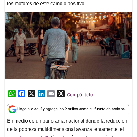
los motores de este cambio positivo
W
F
X
L
E
T
Compártelo
h
a
i
m
h
a
c
n
a
r
t
e
k
i
e
En medio de un panorama nacional donde la reducción
s
b
e
l
a
de la pobreza multidimensional avanza lentamente, el
A
o
d
d