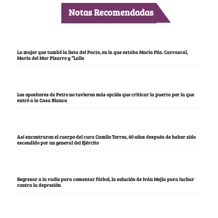
Notas Recomendadas
La mujer que tumbó la lista del Pacto, en la que estaba María Fda. Carrascal,
María del Mar Pizarro y “Lalis
Los opositores de Petro no tuvieron más opción que criticar la puerta por la que
entró a la Casa Blanca
Así encontraron el cuerpo del cura Camilo Torres, 60 años después de haber sido
escondido por un general del Ejército
Regresar a la radio para comentar fútbol, la solución de Iván Mejía para luchar
contra la depresión