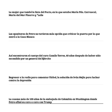
La mujer que tumbó la lista del Pacto, en la que estaba María Fda. Carrascal,
María del Mar Pizarro y “Lalis
Los opositores de Petro no tuvieron más opción que criticar la puerta por la que
entró a la Casa Blanca
Así encontraron el cuerpo del cura Camilo Torres, 60 años después de haber sido
escondido por un general del Ejército
Regresar a la radio para comentar fútbol, la solución de Iván Mejía para luchar
contra la depresión
La casona más de 100 años de la embajada de Colombia en Washington donde
Petro afinó su cara a cara con Trump