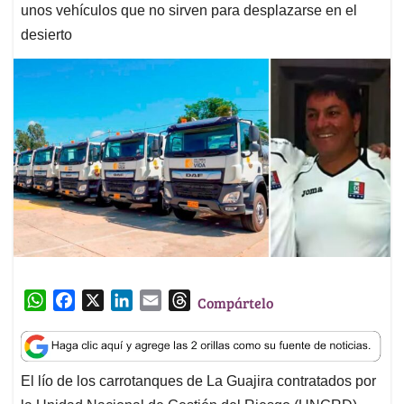
unos vehículos que no sirven para desplazarse en el
desierto
W
F
X
L
E
T
Compártelo
h
a
i
m
h
a
c
n
a
r
t
e
k
i
e
El lío de los carrotanques de La Guajira contratados por
s
b
e
l
a