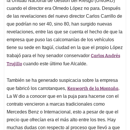
la Unidad Nacional de Gestión del Riesgo (UNGRD)
A
o
d
d
p
o
I
s
cuando el director era Olmedo López no para. Después
p
k
n
de las revelaciones del nuevo director Carlos Carrillo de
que podrían no ser 40, sino 80, han surgido nuevas
revelaciones, entre las que se cuenta el hecho de que la
empresa que puso las calcomanías de los vehículos
tiene su sede en Itagüí, ciudad en la que el propio López
Carlos Andrés
trabajó para el hoy senador conservador
Trujillo
cuando este último fue Alcalde.
También se ha generado suspicacia sobre la empresa
Kenworth de la Montaña
que fabricó los carrotanques,
.
La W dio a conocer que en la puja para hacerse con el
contrato vencieron a marcas tradicionales como
Mercedes Benz o Internacional, esto a pesar de que el
precio que ofrecían era el más alto entre los tres. Hay
muchas dudas con respecto al proceso que llevó a que