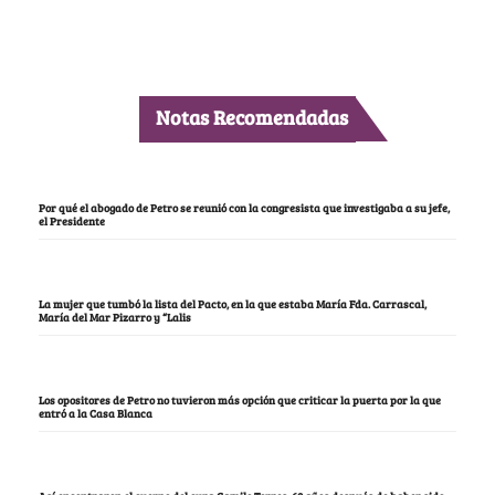
Notas Recomendadas
Por qué el abogado de Petro se reunió con la congresista que investigaba a su jefe,
el Presidente
La mujer que tumbó la lista del Pacto, en la que estaba María Fda. Carrascal,
María del Mar Pizarro y “Lalis
Los opositores de Petro no tuvieron más opción que criticar la puerta por la que
entró a la Casa Blanca