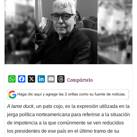
W
F
X
L
E
T
Compártelo
h
a
i
m
h
a
c
n
a
r
t
e
k
i
e
A lame duck
, un pato cojo, es la expresión utilizada en la
s
b
e
l
a
jerga política norteamericana para referirse a la situación
A
o
d
d
p
o
I
s
de impotencia a la que comúnmente se ven reducidos
p
k
n
los presidentes de ese país en el último tramo de su