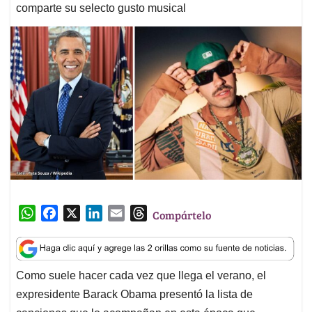
comparte su selecto gusto musical
W
F
X
L
E
T
Compártelo
h
a
i
m
h
a
c
n
a
r
t
e
k
i
e
Como suele hacer cada vez que llega el verano, el
s
b
e
l
a
expresidente Barack Obama presentó la lista de
A
o
d
d