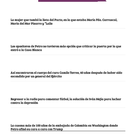
La mujer que tumbó la lista del Pacto, en la que estaba María Fda. Carrascal,
María del Mar Pizarro y “Lalis
Los opositores de Petro no tuvieron más opción que criticar la puerta por la que
entró a la Casa Blanca
Así encontraron el cuerpo del cura Camilo Torres, 60 años después de haber sido
escondido por un general del Ejército
Regresar a la radio para comentar fútbol, la solución de Iván Mejía para luchar
contra la depresión
La casona más de 100 años de la embajada de Colombia en Washington donde
Petro afinó su cara a cara con Trump