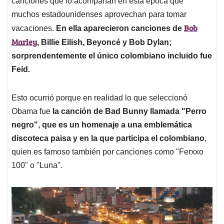
p
o
I
s
canciones que lo acompañan en esta época que
p
k
n
muchos estadounidenses aprovechan para tomar
Bob
vacaciones.
En ella aparecieron canciones de
Marley
, Billie Eilish, Beyoncé y Bob Dylan;
sorprendentemente el único colombiano incluido fue
Feid.
Esto ocurrió porque en realidad lo que seleccionó
Obama fue
la canción de Bad Bunny llamada "Perro
negro", que es un homenaje a una emblemática
discoteca paisa y en la que participa el colombiano
,
quien es famoso también por canciones como "Ferxxo
100" o "Luna".