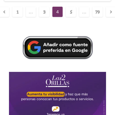
1
3
5
79
…
4
…