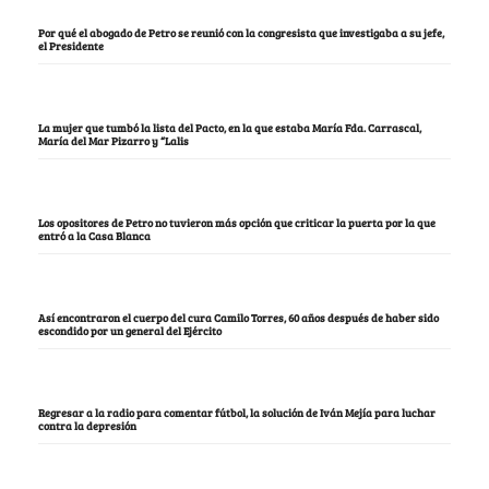
Por qué el abogado de Petro se reunió con la congresista que investigaba a su jefe,
el Presidente
La mujer que tumbó la lista del Pacto, en la que estaba María Fda. Carrascal,
María del Mar Pizarro y “Lalis
Los opositores de Petro no tuvieron más opción que criticar la puerta por la que
entró a la Casa Blanca
Así encontraron el cuerpo del cura Camilo Torres, 60 años después de haber sido
escondido por un general del Ejército
Regresar a la radio para comentar fútbol, la solución de Iván Mejía para luchar
contra la depresión