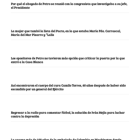
Por qué el abogado de Petro se reunió con la congresista que investigaba a su jefe,
el Presidente
La mujer que tumbó la lista del Pacto, en la que estaba María Fda. Carrascal,
María del Mar Pizarro y “Lalis
Los opositores de Petro no tuvieron más opción que criticar la puerta por la que
entró a la Casa Blanca
Así encontraron el cuerpo del cura Camilo Torres, 60 años después de haber sido
escondido por un general del Ejército
Regresar a la radio para comentar fútbol, la solución de Iván Mejía para luchar
contra la depresión
La casona más de 100 años de la embajada de Colombia en Washington donde