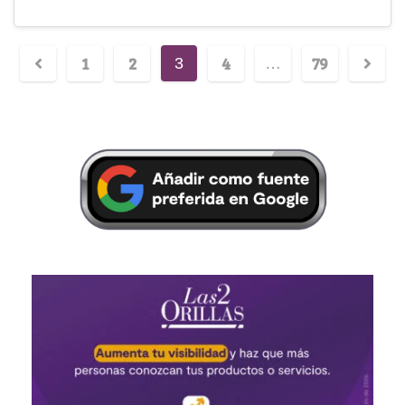
1
2
4
79
3
…