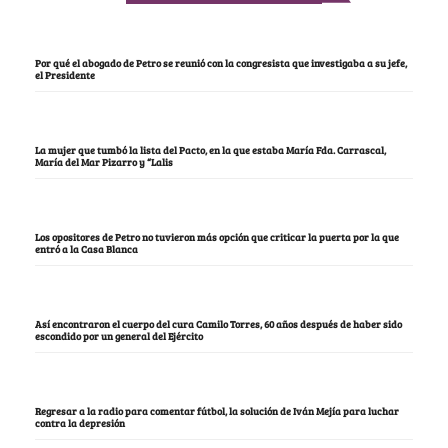
Por qué el abogado de Petro se reunió con la congresista que investigaba a su jefe,
el Presidente
La mujer que tumbó la lista del Pacto, en la que estaba María Fda. Carrascal,
María del Mar Pizarro y “Lalis
Los opositores de Petro no tuvieron más opción que criticar la puerta por la que
entró a la Casa Blanca
Así encontraron el cuerpo del cura Camilo Torres, 60 años después de haber sido
escondido por un general del Ejército
Regresar a la radio para comentar fútbol, la solución de Iván Mejía para luchar
contra la depresión