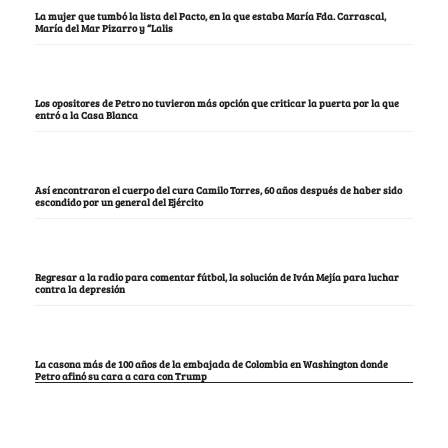
La mujer que tumbó la lista del Pacto, en la que estaba María Fda. Carrascal,
María del Mar Pizarro y “Lalis
Los opositores de Petro no tuvieron más opción que criticar la puerta por la que
entró a la Casa Blanca
Así encontraron el cuerpo del cura Camilo Torres, 60 años después de haber sido
escondido por un general del Ejército
Regresar a la radio para comentar fútbol, la solución de Iván Mejía para luchar
contra la depresión
La casona más de 100 años de la embajada de Colombia en Washington donde
Petro afinó su cara a cara con Trump