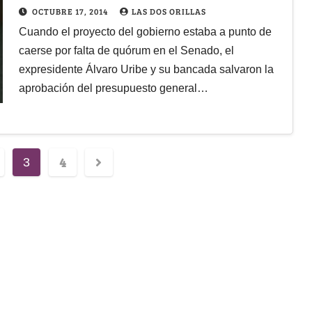
haga pública la mermelada
OCTUBRE 17, 2014
LAS DOS ORILLAS
Cuando el proyecto del gobierno estaba a punto de
caerse por falta de quórum en el Senado, el
expresidente Álvaro Uribe y su bancada salvaron la
aprobación del presupuesto general…
4
3