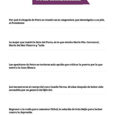
Por qué el abogado de Petro se reunió con la congresista que investigaba a su jefe,
el Presidente
La mujer que tumbó la lista del Pacto, en la que estaba María Fda. Carrascal,
María del Mar Pizarro y “Lalis
Los opositores de Petro no tuvieron más opción que criticar la puerta por la que
entró a la Casa Blanca
Así encontraron el cuerpo del cura Camilo Torres, 60 años después de haber sido
escondido por un general del Ejército
Regresar a la radio para comentar fútbol, la solución de Iván Mejía para luchar
contra la depresión