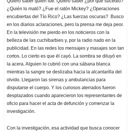
Quiero saber quién fue. Quiero saber ¿por qué sucedió?
s
b
e
l
a
¿Quién lo mató? ¿Fue el ratón Mickey? ¿Operaciones
A
o
d
d
p
o
I
s
encubiertas del Tío Rico? ¿Las fuerzas oscuras? Busco
p
k
n
en los diarios aclaraciones, pero la prensa me deja peor.
En la televisión me pierdo en los noticieros con la
belleza de las cuchibarbies y, por la radio nado en la
publicidad. En las redes los mensajes y masajes son tan
cortos. Lo cierto es que él cayó. La sombra se diluyó en
la acera. Alguien lo cubrió con una sábana blanca
mientras la sangre se deslizaba hacia la alcantarilla del
olvido. Llegaron las sirenas y ambulancias para
disputarse el cuerpo. Y los curiosos aterrados fueron
desplazados cuando aparecieron los representantes de
oficio para hacer el acta de defunción y comenzar la
investigación.
Con la investigación, esa actividad que busca conocer