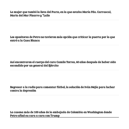
La mujer que tumbó la lista del Pacto, en la que estaba María Fda. Carrascal,
María del Mar Pizarro y “Lalis
Los opositores de Petro no tuvieron más opción que criticar la puerta por la que
entró a la Casa Blanca
Así encontraron el cuerpo del cura Camilo Torres, 60 años después de haber sido
escondido por un general del Ejército
Regresar a la radio para comentar fútbol, la solución de Iván Mejía para luchar
contra la depresión
La casona más de 100 años de la embajada de Colombia en Washington donde
Petro afinó su cara a cara con Trump