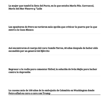
La mujer que tumbó la lista del Pacto, en la que estaba María Fda. Carrascal,
María del Mar Pizarro y “Lalis
Los opositores de Petro no tuvieron más opción que criticar la puerta por la que
entró a la Casa Blanca
Así encontraron el cuerpo del cura Camilo Torres, 60 años después de haber sido
escondido por un general del Ejército
Regresar a la radio para comentar fútbol, la solución de Iván Mejía para luchar
contra la depresión
La casona más de 100 años de la embajada de Colombia en Washington donde
Petro afinó su cara a cara con Trump