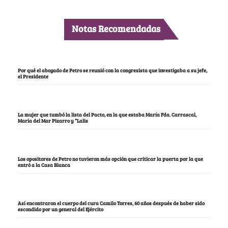
Notas Recomendadas
Por qué el abogado de Petro se reunió con la congresista que investigaba a su jefe,
el Presidente
La mujer que tumbó la lista del Pacto, en la que estaba María Fda. Carrascal,
María del Mar Pizarro y “Lalis
Los opositores de Petro no tuvieron más opción que criticar la puerta por la que
entró a la Casa Blanca
Así encontraron el cuerpo del cura Camilo Torres, 60 años después de haber sido
escondido por un general del Ejército